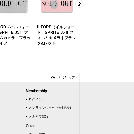
FORD（イルフォー
ILFORD（イルフォー
ILFORD（イルフォー
I
PRITE 35-II フ
ド）SPRITE 35-II フ
ド）SPRITE 35-II フ
ド）
ムカメラ｜ブラッ
ィルムカメラ｜ブラッ
ィルムカメラ｜ブラッ
ィ
イプ
ク&レッド
ク&ブルー
ー
3,
ページトップへ
Membership
ログイン
オンラインショップ会員登録
メルマガ登録
Guide