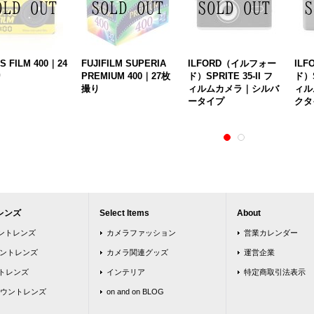
S FILM 400｜24
FUJIFILM SUPERIA
ILFORD（イルフォー
IL
り
PREMIUM 400｜27枚
ド）SPRITE 35-II フ
ド）S
撮り
ィルムカメラ｜シルバ
ィル
ータイプ
クタ
レンズ
Select Items
About
ウントレンズ
カメラファッション
営業カレンダー
ウントレンズ
カメラ関連グッズ
運営企業
トレンズ
インテリア
特定商取引法表示
ウントレンズ
on and on BLOG