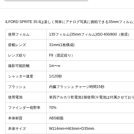
ILFORD SPRITE 35-IIは楽しく簡単にアナログ写真に挑戦できる35mmフィ
使用フィルム
135フィルム(35mmフィルム)ISO 400/800（推奨）
搭載レンズ
31mm(1枚構成)
レンズ絞り
F9（固定絞り）
撮影可能距離
1m〜∞
シャッター速度
1/120秒
フラッシュ
内臓フラッシュ チャージ時間15秒
使用電池
単四アルカリ乾電池1個使用(※電池は付属させており
ファインダー視野率
70%
本体材質
ABS樹脂
本体サイズ
W114mm×H63mm×D35mm