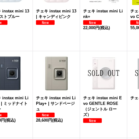
instax mini 13
チェキ instax mini 13
チェキ instax mini Li
チェキ
ロストブルー
| キャンディピンク
nk+
vo 
22,000円
(税込)
55,
nstax mini Li
チェキ instax mini Li
チェキ instax mini E
チェキ
+ | ミッドナイト
Play+ | サンドベージ
vo GENTLE ROSE
ー
ュ
（ジェントル ロー
ズ）
00円
(税込)
28,600円
(税込)