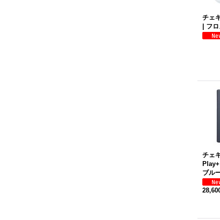
チェキ 
| フ
チェキ i
Play
ブル
28,6