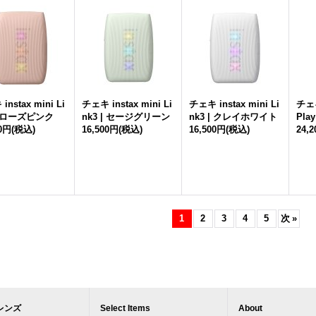
nstax mini Li
チェキ instax mini Li
チェキ instax mini Li
チェキ
 | ローズピンク
nk3 | セージグリーン
nk3 | クレイホワイト
Pla
00円
(税込)
16,500円
(税込)
16,500円
(税込)
24,
1
2
3
4
5
次
»
レンズ
Select Items
About