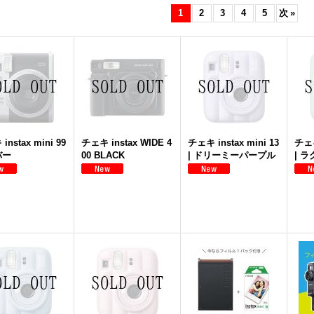
1
2
3
4
5
次
»
instax mini 99
チェキ instax WIDE 4
チェキ instax mini 13
チェキ
バー
00 BLACK
| ドリーミーパープル
| 