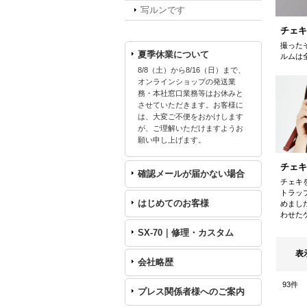
写ルンです
チェキ
撮った
夏季休業について
ルムは
8/8（土）から8/16（日）まで、
オンラインショップの発送業
務・本社窓口業務等はお休みと
させていただきます。お客様に
は、大変ご不便をおかけします
が、ご理解いただけますようお
願い申し上げます。
チェキ
確認メールが届かない場合
チェキ
トラッ
はじめてのお客様
めまし
わせた
SX-70｜修理・カスタム
表
会社略歴
93
件
プレス関係者様へのご案内