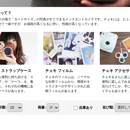
って？
その場で「カードサイズ」の写真がすぐできるインスタントカメラです。チェキには、たく
全て一緒ですが、お値段が高くなるに伴い、性能が高くなっています。
チェキ フィルム
 ストラップケース
チェキ アクセサ
チェキのフィルムは、ノーマル
を便利に持ち歩ける「ス
チェキをさらに楽
な白枠フィルムから、模様やキ
プ」や「ケース」を、集
便利に楽しんでみ
ャラクターがデザインされた絵
た。それぞれの機種にあ
店だけでしか、手
柄フィルムがあります。
ケースがあります。
イテムもあります
示数
:
画像
:
並び順
:
在庫あり