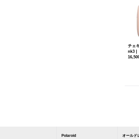
チェキ i
nk3
16,5
Polaroid
オールド