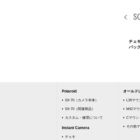
チェ
パッ
Polaroid
オールド
SX-70（カメラ本体）
L39マ
SX-70（関連商品）
M42マ
カスタム・修理について
Cマウン
その他マ
Instant Camera
チェキ