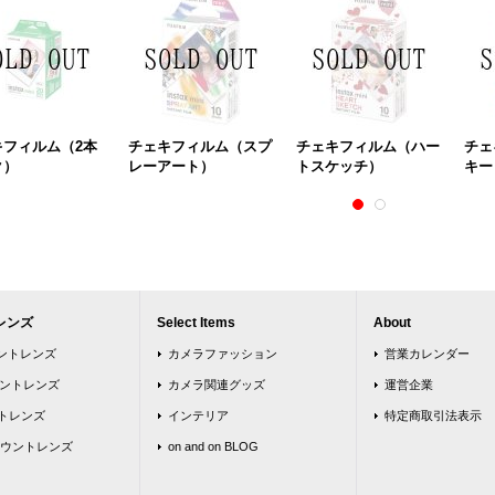
キフィルム（2本
チェキフィルム（スプ
チェキフィルム（ハー
チェ
ク）
レーアート）
トスケッチ）
キー
レンズ
Select Items
About
ウントレンズ
カメラファッション
営業カレンダー
ウントレンズ
カメラ関連グッズ
運営企業
トレンズ
インテリア
特定商取引法表示
ウントレンズ
on and on BLOG