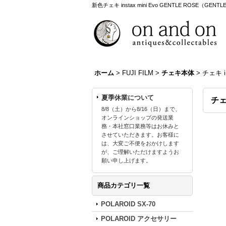
新色チェキ instax mini Evo GENTLE ROSE（GE
ホーム
>
FUJI FILM
>
チェキ本体
>
チェキ i
夏季休業について
チェ
8/8（土）から8/16（日）まで、
オンラインショップの発送業
務・本社窓口業務等はお休みと
させていただきます。お客様に
は、大変ご不便をおかけします
が、ご理解いただけますようお
願い申し上げます。
商品カテゴリ一覧
POLAROID SX-70
POLAROID アクセサリー