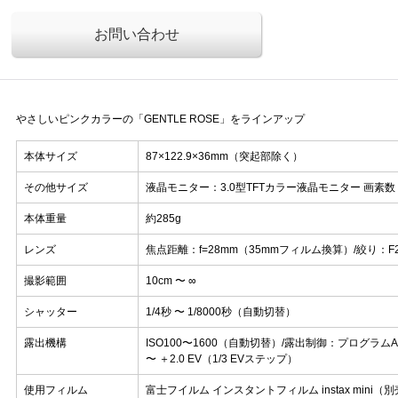
お問い合わせ
やさしいピンクカラーの「GENTLE ROSE」をラインアップ
本体サイズ
87×122.9×36mm（突起部除く）
その他サイズ
液晶モニター：3.0型TFTカラー液晶モニター 画素数
本体重量
約285g
レンズ
焦点距離：f=28mm（35mmフィルム換算）/絞り：F2
撮影範囲
10cm 〜 ∞
シャッター
1/4秒 〜 1/8000秒（自動切替）
露出機構
ISO100〜1600（自動切替）/露出制御：プログラムAE
〜 ＋2.0 EV（1/3 EVステップ）
使用フィルム
富士フイルム インスタントフィルム instax mini（