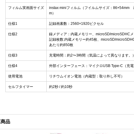
フィルム実画面サイズ
instax miniフィルム（フイルムサイズ：86×54mm
m）
仕様1
記録画素数：2560×1920ピクセル
仕様2
録メディア：内蔵メモリー、microSD/microSDH
記録枚数:内蔵メモリー約45枚、microSD/microSD
あたり約850枚
仕様3
充電時間：約2〜3時間（気温によって異なります。
仕様4
外部インターフェース：マイクロUSB Type-C（充
使用電池
リチウムイオン電池（内蔵型：取り外し不可）
セルフタイマー
約2秒 / 約10秒
連商品