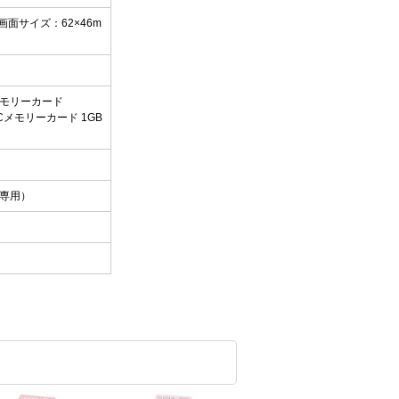
 画面サイズ：62×46m
Cメモリーカード
HCメモリーカード 1GB
）
電専用）