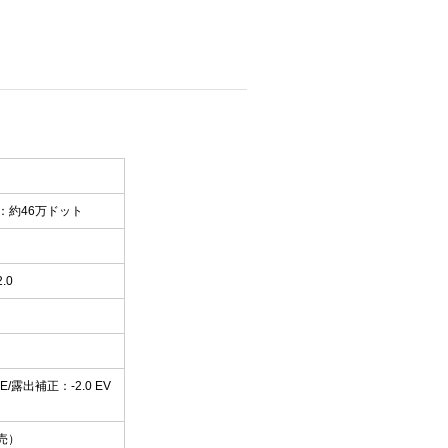
：約46万ドット
.0
/露出補正：-2.0 EV
別売）