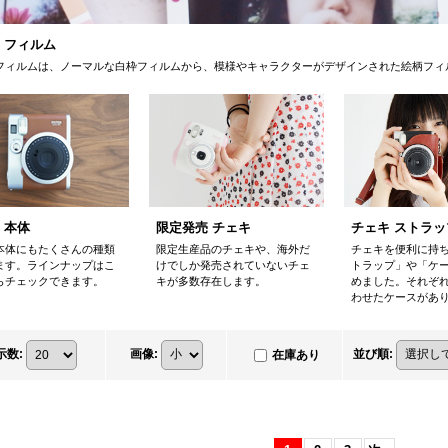
 フィルム
フィルムは、ノーマルな白枠フィルムから、模様やキャラクターがデザインされた絵柄フィ
限定発売 チェキ
 本体
チェキ ストラ
限定生産品のチェキや、海外だ
本体にもたくさんの種類
チェキを便利に持
けでしか発売されていないチェ
ます。ラインナップはこ
トラップ」や「ケ
キが多数存在します。
らチェックできます。
めました。それぞ
わせたケースがあ
示数
:
画像
:
並び順
:
在庫あり