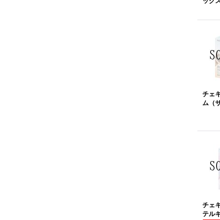
ック
チェ
ム（
チェ
テル