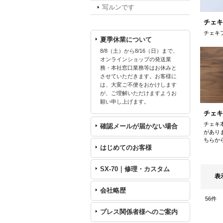
写ルンです
チェキ
チェキ
夏季休業について
8/8（土）から8/16（日）まで、
オンラインショップの発送業
務・本社窓口業務等はお休みと
させていただきます。お客様に
は、大変ご不便をおかけします
が、ご理解いただけますようお
願い申し上げます。
チェキ
チェキ
確認メールが届かない場合
があり
ちらか
はじめてのお客様
SX-70｜修理・カスタム
表
会社略歴
56
件
プレス関係者様へのご案内