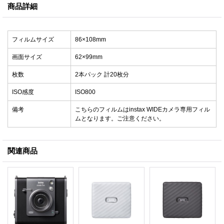
商品詳細
フィルムサイズ
86×108mm
画面サイズ
62×99mm
枚数
2本パック 計20枚分
ISO感度
ISO800
備考
こちらのフィルムはinstax WIDEカメラ専用フィル
ムとなります。ご注意ください。
関連商品