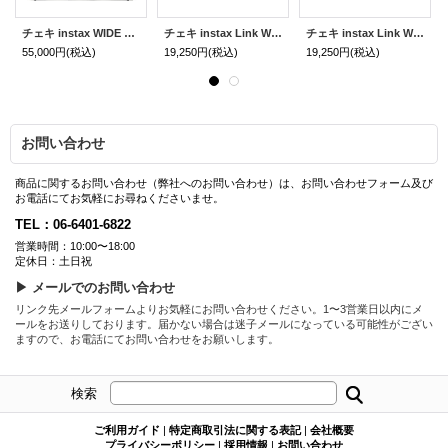
チェキ instax WIDE Evo
チェキ instax Link WIDE | アッシュホワイト
チェキ instax Link WIDE | モカグレイ
55,000円
(税込)
19,250円
(税込)
19,250円
(税込)
お問い合わせ
商品に関するお問い合わせ（弊社へのお問い合わせ）は、お問い合わせフォーム及び
お電話にてお気軽にお尋ねくださいませ。
TEL：06-6401-6822
営業時間：10:00〜18:00
定休日：土日祝
▶ メールでのお問い合わせ
リンク先メールフォームよりお気軽にお問い合わせください。1〜3営業日以内にメ
ールをお送りしております。届かない場合は迷子メールになっている可能性がござい
ますので、お電話にてお問い合わせをお願いします。
検索
ご利用ガイド
|
特定商取引法に関する表記
|
会社概要
プライバシーポリシー
|
採用情報
|
お問い合わせ