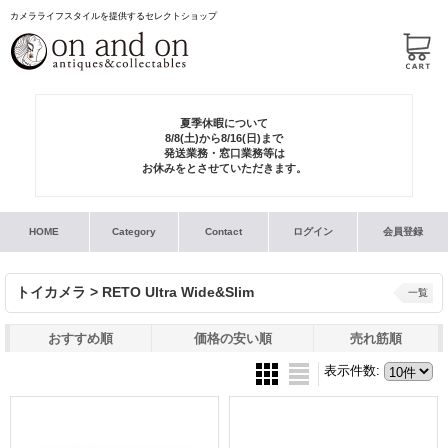
カメラライフスタイルを提供するセレクトショップ
夏季休暇について
8/8(土)から8/16(日)まで
発送業務・窓口業務等は
お休みをとさせていただきます。
HOME
Category
Contact
ログイン
会員登録
トイカメラ > RETO Ultra Wide&Slim
一覧
おすすめ順
価格の安い順
売れ筋順
表示件数
: