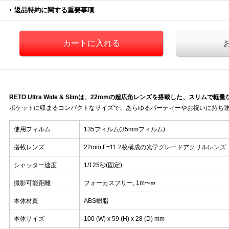
返品特約に関する重要事項
RETO Ultra Wide & Slimは、22mmの超広角レンズを搭載した、スリムで
ポケットに収まるコンパクトなサイズで、あらゆるパーティーやお祝いに持ち
使用フィルム
135フィルム(35mmフィルム)
搭載レンズ
22mm F=11 2枚構成の光学グレードアクリルレンズ
シャッター速度
1/125秒(固定)
撮影可能距離
フォーカスフリー, 1m〜∞
本体材質
ABS樹脂
本体サイズ
100 (W) x 59 (H) x 28 (D) mm