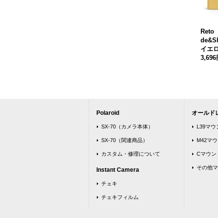
Reto
de&
イエ
3,69
Polaroid
オールド
SX-70（カメラ本体）
L39マ
SX-70（関連商品）
M42マ
カスタム・修理について
Cマウン
その他マ
Instant Camera
チェキ
チェキフィルム