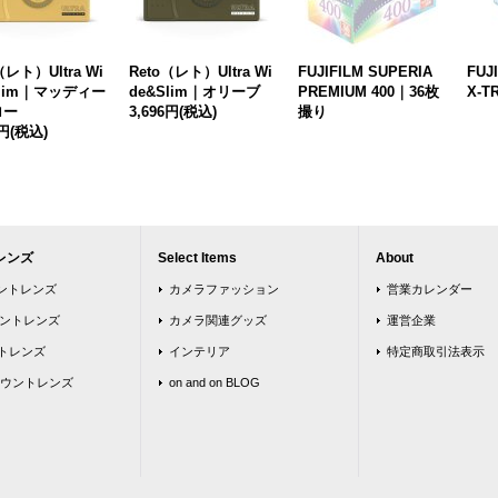
（レト）Ultra Wi
Reto（レト）Ultra Wi
FUJIFILM SUPERIA
FUJ
Slim｜マッディー
de&Slim｜オリーブ
PREMIUM 400｜36枚
X-T
ロー
3,696円
(税込)
撮り
6円
(税込)
レンズ
Select Items
About
ウントレンズ
カメラファッション
営業カレンダー
ウントレンズ
カメラ関連グッズ
運営企業
トレンズ
インテリア
特定商取引法表示
ウントレンズ
on and on BLOG