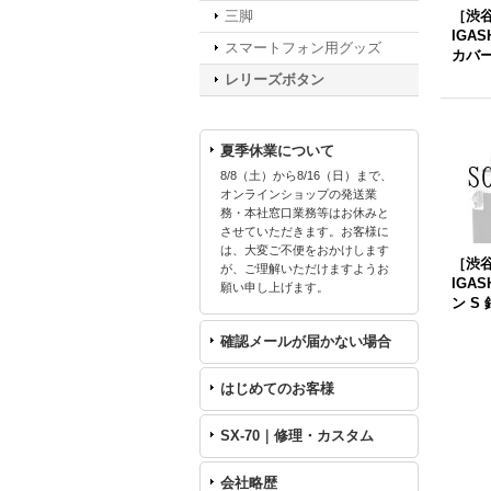
三脚
［渋谷
IGA
スマートフォン用グッズ
カバー
レリーズボタン
夏季休業について
8/8（土）から8/16（日）まで、
オンラインショップの発送業
務・本社窓口業務等はお休みと
させていただきます。お客様に
は、大変ご不便をおかけします
［渋谷
が、ご理解いただけますようお
IGA
願い申し上げます。
ン S 
確認メールが届かない場合
はじめてのお客様
SX-70｜修理・カスタム
会社略歴