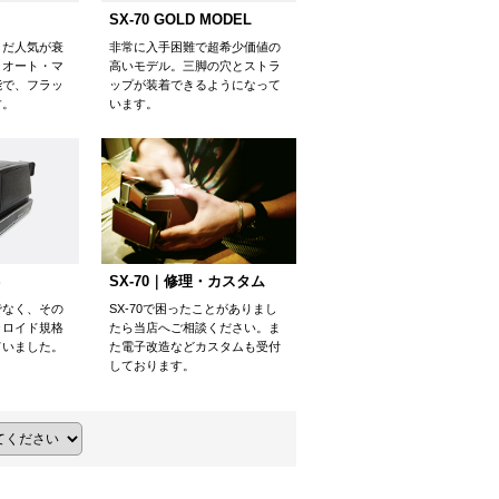
SX-70 GOLD MODEL
非常に入手困難で超希少価値の
まだ人気が衰
高いモデル。三脚の穴とストラ
。オート・マ
ップが装着できるようになって
能で、フラッ
います。
す。
SX-70｜修理・カスタム
S
SX-70で困ったことがありまし
でなく、その
たら当店へご相談ください。ま
ラロイド規格
た電子改造などカスタムも受付
ていました。
しております。