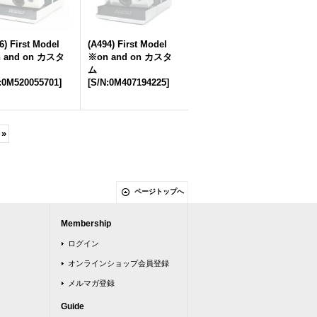
6) First Model
(A494) First Model
 and on カスタ
※on and on カスタ
ム
:0M520055701
]
[
S/N:0M407194225
]
»
ページトップへ
Membership
ログイン
オンラインショップ会員登録
メルマガ登録
Guide