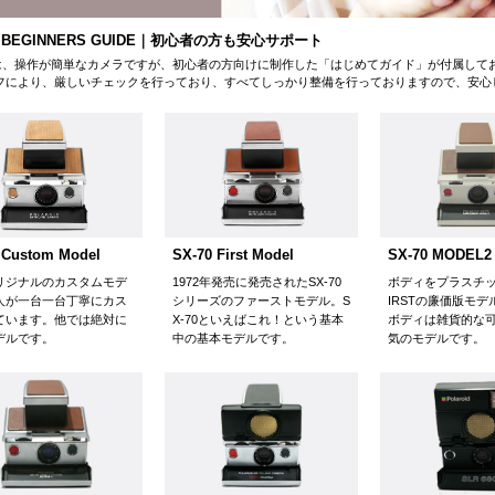
0 BEGINNERS GUIDE｜初心者の方も安心サポート
70は、操作が簡単なカメラですが、初心者の方向けに制作した「はじめてガイド」が付属してお
フにより、厳しいチェックを行っており、すべてしっかり整備を行っておりますので、安心
 Custom Model
SX-70 MODEL2
SX-70 First Model
リジナルのカスタムモデ
ボディをプラスチッ
1972年発売に発売されたSX-70
人が一台一台丁寧にカス
IRSTの廉価版モ
シリーズのファーストモデル。S
ています。他では絶対に
ボディは雑貨的な
X-70といえばこれ！という基本
デルです。
気のモデルです。
中の基本モデルです。