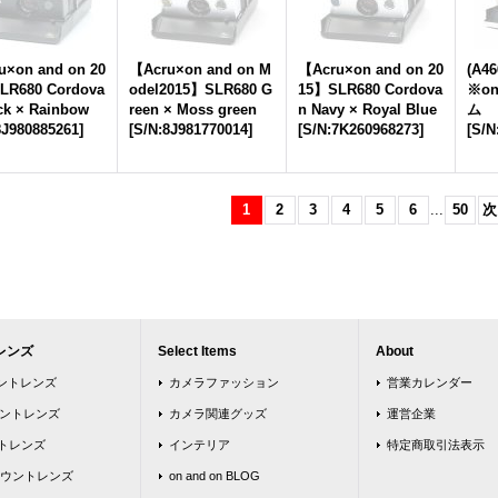
u×on and on 20
【Acru×on and on M
【Acru×on and on 20
(A46
LR680 Cordova
odel2015】SLR680 G
15】SLR680 Cordova
※on
ck × Rainbow
reen × Moss green
n Navy × Royal Blue
ム
8J980885261
]
[
S/N:8J981770014
]
[
S/N:7K260968273
]
[
S/N
1
2
3
4
5
6
...
50
次
レンズ
Select Items
About
ウントレンズ
カメラファッション
営業カレンダー
ウントレンズ
カメラ関連グッズ
運営企業
トレンズ
インテリア
特定商取引法表示
ウントレンズ
on and on BLOG