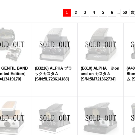
1
2
3
4
5
6
...
50
次
0 GENTIL BAND
(B3216) ALPHA ブラ
(B310) ALPHA ※on
(A49
mited Edition]
ックカスタム
and on カスタム
※on
D413419170
]
[
S/N:5L723614188
]
[
S/N:5M721362734
]
ム
[
S