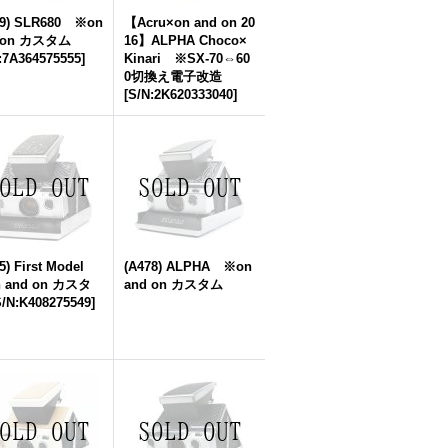
99) SLR680 ※on
【Acru×on and on 20
 on カスタム
16】ALPHA Choco×
:7A364575555
]
Kinari ※SX-70⇔60
0切換え電子改造
[
S/N:2K620333040
]
5) First Model
(A478) ALPHA ※on
 and on カスタ
and on カスタム
/N:K408275549
]