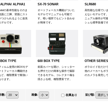
 ALPHA/ ALPHA1
SX-70 SONAR
SLR680
 Modelの基本性能をそのま
オートフォーカス機能がついた
高性能な仕様でい
底面に三脚、背面にスト
モデルでマニュアルも可能で
えないモデルです
がつけられるように改良
す。暗い場所でもピント合わせ
ニュアル操作が可
モデルです。
が簡単です。
シュも標準装備で
 BOX TYPE
600 BOX TYPE
OTHER SERIE
フィルム使用のBOXモデ
前面カバーを開け、シャッター
ポラロイド社だけ
ートフォーカス機能付き
を押すだけの簡単な操作で撮影
他のメーカーもポ
など、種類豊富で根強い
できるモデル。コレクター魂を
のカメラを発売し
あります。
揺さぶる程、種類豊富です。
示数
:
画像
:
並び順
:
在庫あり