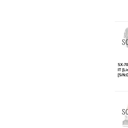
SX-7
IT [Li
[
S/N: