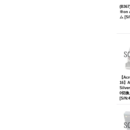
(B367
※on 
ム
[
S/
【Acr
16】A
Silv
0切
[
S/N: