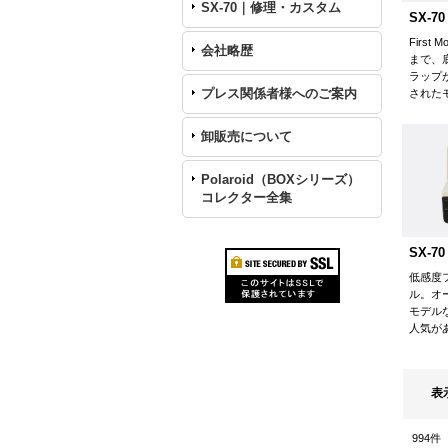
SX-70｜修理・カスタム
SX-70
First
会社略歴
まで、
ラップ
プレス関係者様へのご案内
された
卸販売について
Polaroid（BOXシリーズ）
コレクター全集
SX-70
低感度
ル。オ
モデル
人気が
表
994
件