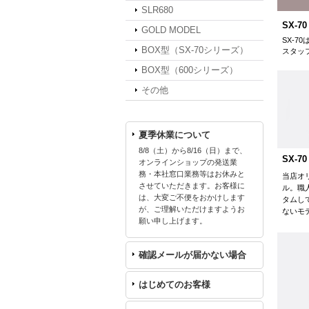
SLR680
SX-7
GOLD MODEL
SX-
BOX型（SX-70シリーズ）
スタッ
BOX型（600シリーズ）
その他
夏季休業について
8/8（土）から8/16（日）まで、
SX-70
オンラインショップの発送業
務・本社窓口業務等はお休みと
当店オ
させていただきます。お客様に
ル。職
は、大変ご不便をおかけします
タムし
が、ご理解いただけますようお
ないモ
願い申し上げます。
確認メールが届かない場合
はじめてのお客様