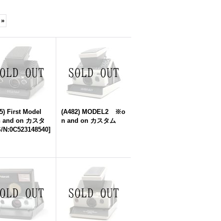
»
5) First Model
(A482) MODEL2 ※o
 and on カスタ
n and on カスタム
/N:0C523148540
]