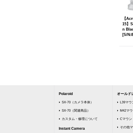
【Acr
15】S
n Bla
[
S/N:
Polaroid
オールド
SX-70（カメラ本体）
L39マ
SX-70（関連商品）
M42マ
カスタム・修理について
Cマウン
その他マ
Instant Camera