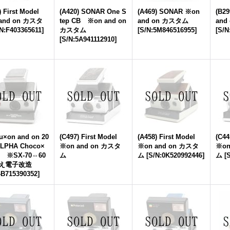
) First Model
(A420) SONAR One S
(A469) SONAR ※on
(B2
and on カスタ
tep CB ※on and on
and on カスタム
and
N:F403365611
]
カスタム
[
S/N:5M846516955
]
[
S/N
[
S/N:5A941112910
]
u×on and on 20
(C497) First Model
(A458) First Model
(C44
LPHA Choco×
※on and on カスタ
※on and on カスタ
※on
er ※SX-70⇔60
ム
ム
[
S/N:0K520992446
]
ム
[
S
換え電子改造
4B715390352
]