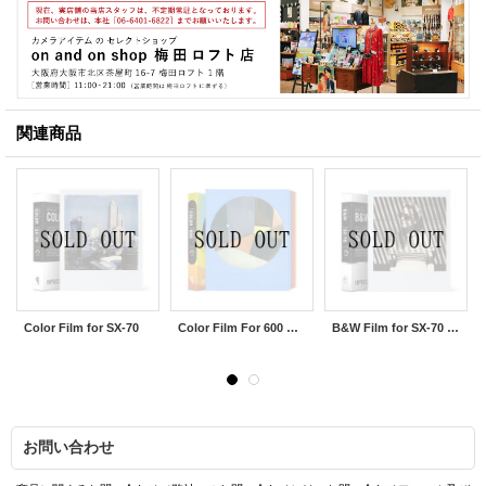
関連商品
Color Film for SX-70
Color Film For 600 Round Color Frames ※NEW
B&W Film for SX-70 Generation 2.0
お問い合わせ