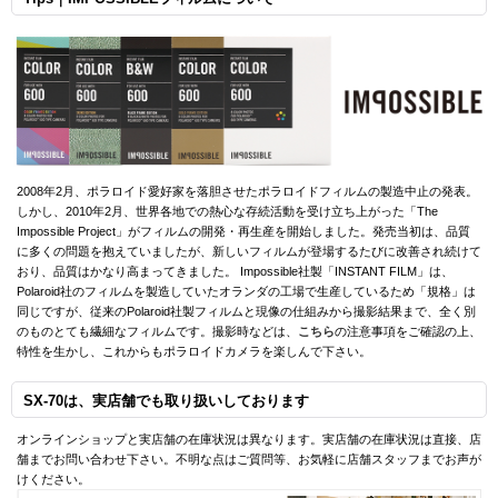
2008年2月、ポラロイド愛好家を落胆させたポラロイドフィルムの製造中止の発表。
しかし、2010年2月、世界各地での熱心な存続活動を受け立ち上がった「The
Impossible Project」がフィルムの開発・再生産を開始しました。発売当初は、品質
に多くの問題を抱えていましたが、新しいフィルムが登場するたびに改善され続けて
おり、品質はかなり高まってきました。 Impossible社製「INSTANT FILM」は、
Polaroid社のフィルムを製造していたオランダの工場で生産しているため「規格」は
同じですが、従来のPolaroid社製フィルムと現像の仕組みから撮影結果まで、全く別
のものとても繊細なフィルムです。撮影時などは、
こちら
の注意事項をご確認の上、
特性を生かし、これからもポラロイドカメラを楽しんで下さい。
SX-70は、実店舗でも取り扱いしております
オンラインショップと実店舗の在庫状況は異なります。実店舗の在庫状況は直接、店
舗までお問い合わせ下さい。不明な点はご質問等、お気軽に店舗スタッフまでお声が
けください。