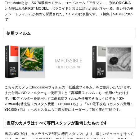
First Modelとは、SX-70最初のモデル。コードネーム「アラジン」、別名ORIGINAL
とも呼ばれるFIRST MODEL。ポラロイドと言えば誰もが思い浮かべる、白い枠のモ
ノシートフィルムが初めて採用された、SX-70の代表格です。（
特集｜SX-70につい
て
）
使用フィルム
こちらのカメラはImpossibleフィルムの「
低感度フィルム
」をご使用いただけます。
また付属のNDフィルターをご使用頂くと「
高感度フィルム
」もご使用いただけま
す。NDフィルターを使用せずに高感度フィルムを使用できるようにする「SX-
70⇄600切替改造（カスタム費用：¥15,000＋税）」「600電子改造（カスタム費用：
¥10,000＋税）」へのカスタムもご購入時にオーダーして頂く事が可能です。
当店のカメラはすべて専門スタッフが整備したものです
当店のSX-70は、カメラリペア部門の専門スタッフにより、厳しいチェックを行って