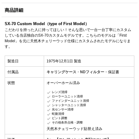
商品詳細
SX-70 Custom Model（type of First Model）
こだわりを持った人に持ってほしい！そんな思いで一台一台丁寧にカスタム
している当店独自のSX-70カスタムモデルです。こちらのモデルは「First
Model」を元に天然木チェリーウッド仕様にカスタムされたモデルになりま
す。
製造日
1975年12月1日 製造
付属品
キャリングケース
・
NDフィルター
・保証書
状態
オーバーホール済み
レンズ清掃
ローラーユニット清掃
ファインダーユニット清掃
シャッターユニット清掃
光センサー清掃
蛇腹清掃
ピント調整
その他各所点検・調整
天然木チェリーウッド貼替え済み