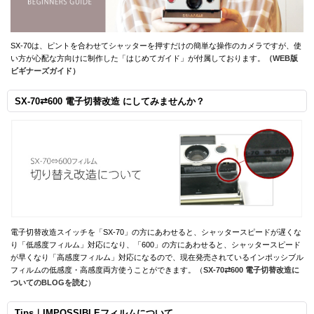
SX-70は、ピントを合わせてシャッターを押すだけの簡単な操作のカメラですが、使
い方が心配な方向けに制作した「はじめてガイド」が付属しております。
（WEB版
ビギナーズガイド）
SX-70⇄600 電子切替改造 にしてみませんか？
電子切替改造スイッチを「SX-70」の方にあわせると、シャッタースピードが遅くな
り「低感度フィルム」対応になり、「600」の方にあわせると、シャッタースピード
が早くなり「高感度フィルム」対応になるので、現在発売されているインポッシブル
フィルムの低感度・高感度両方使うことができます。（
SX-70⇄600 電子切替改造に
ついてのBLOGを読む
）
Tips｜IMPOSSIBLEフィルムについて