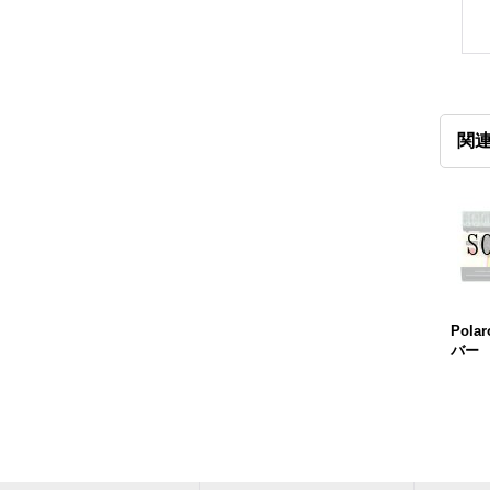
関
Pola
バー