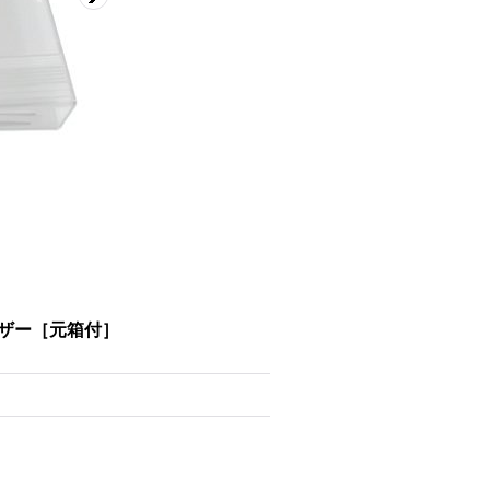
ーザー［元箱付］