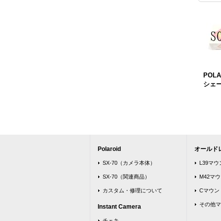
POL
シェ
Polaroid
オールド
SX-70（カメラ本体）
L39マ
SX-70（関連商品）
M42マ
カスタム・修理について
Cマウン
その他マ
Instant Camera
チェキ