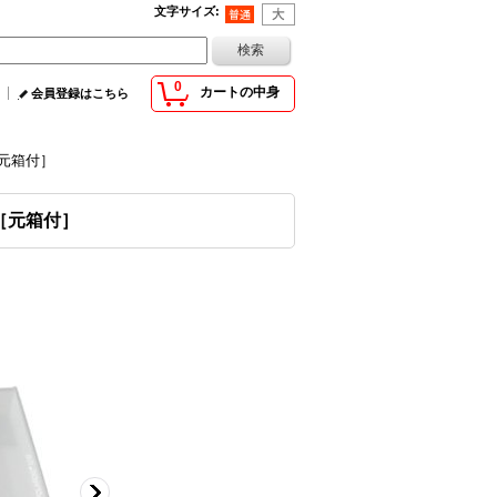
文字サイズ
:
0
カートの中身
会員登録はこちら
［元箱付］
［元箱付］