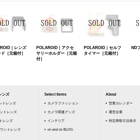
AROID｜レンズ
POLAROID｜アクセ
POLAROID｜セルフ
ND
ード［元箱付］
サリーホルダー［元箱
タイマー［元箱付］
付］
レンズ
Select Items
About
ウントレンズ
カメラファッション
営業カレンダー
ウントレンズ
カメラ関連グッズ
運営企業
トレンズ
インテリア
特定商取引法表示
ウントレンズ
on and on BLOG