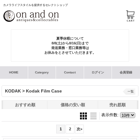
カメラライフスタイルを提供するセレクトショップ
夏季休暇について
8/8(土)から8/16(日)まで
発送業務・窓口業務等は
お休みをとさせていただきます。
HOME
Category
Contact
ログイン
会員登録
KODAK > Kodak Film Case
一覧
おすすめ順
価格の安い順
売れ筋順
表示件数
:
1
2
次
»