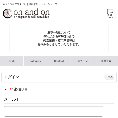
カメラライフスタイルを提供するセレクトショップ
夏季休暇について
8/8(土)から8/16(日)まで
発送業務・窓口業務等は
お休みをとさせていただきます。
HOME
Category
Contact
ログイン
会員登録
ログイン
戻る
!
: 必須項目
メール
!