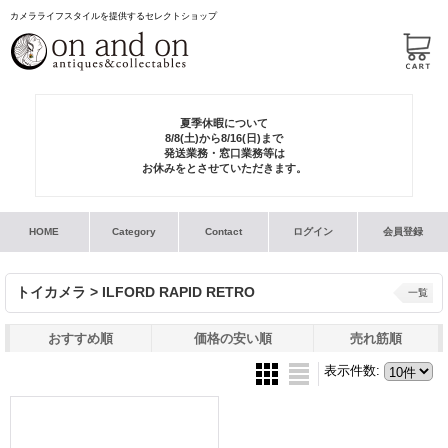
カメラライフスタイルを提供するセレクトショップ
夏季休暇について
8/8(土)から8/16(日)まで
発送業務・窓口業務等は
お休みをとさせていただきます。
HOME
Category
Contact
ログイン
会員登録
トイカメラ > ILFORD RAPID RETRO
一覧
おすすめ順
価格の安い順
売れ筋順
表示件数
: