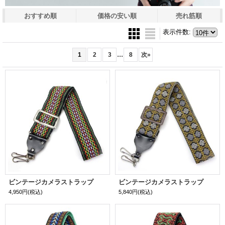
おすすめ順
価格の安い順
売れ筋順
表示件数
:
...
1
2
3
8
次
»
ビンテージカメラストラップ
ビンテージカメラストラップ
4,950円
(税込)
5,840円
(税込)