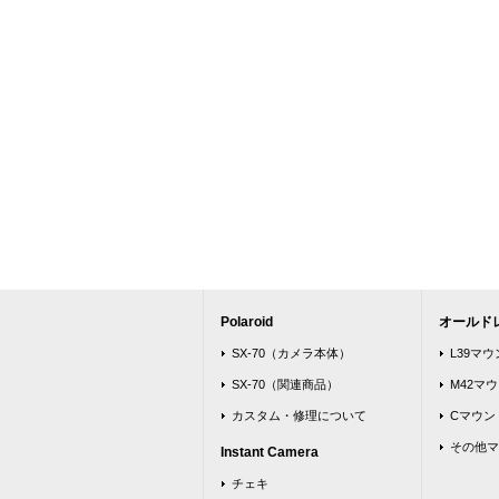
Polaroid
オールド
SX-70（カメラ本体）
L39マ
SX-70（関連商品）
M42マ
カスタム・修理について
Cマウン
その他マ
Instant Camera
チェキ