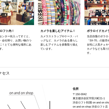
ロフト内！
カメラを楽しむアイテム！
ポラロイドカメラ 
センター街入ってすぐと、
カメラストラップやケース・バ
当店自慢のポラロ
・会社帰り、お買い物のつ
ッグなど、カメラのある暮らし
「SX-70」の販
に！とても便利な場所にあ
楽しむアイテムを多数取り揃え
女性に人気チェキ
す。
ています。
カメラなども取り
す。
クセス
住所
〒150-0042
東京都渋谷区宇田川町21-1
渋谷ロフトB1階 on and on sh
on and on shop 渋谷ロフト店