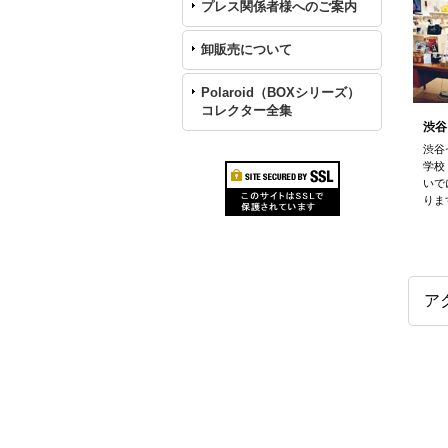
プレス関係者様へのご案内
卸販売について
Polaroid（BOXシリーズ）
コレクター全集
渋谷
渋谷
学校
いで
りま
ア