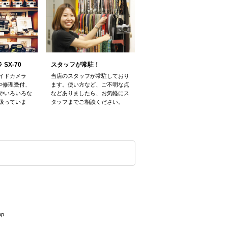
スタッフが常駐！
SX-70
当店のスタッフが常駐しており
イドカメラ
ます。使い方など、ご不明な点
売や修理受付、
などありましたら、お気軽にス
やいろいろな
タッフまでご相談ください。
扱っていま
op