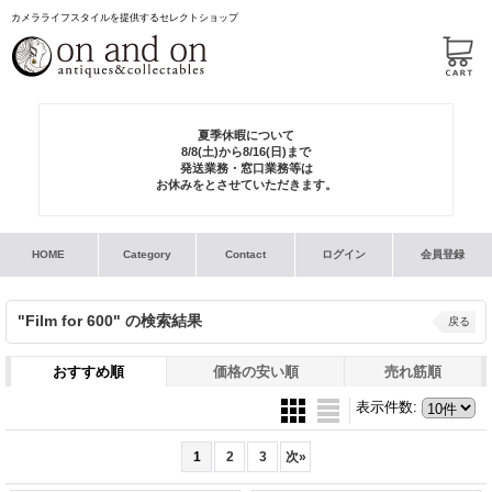
カメラライフスタイルを提供するセレクトショップ
夏季休暇について
8/8(土)から8/16(日)まで
発送業務・窓口業務等は
お休みをとさせていただきます。
HOME
Category
Contact
ログイン
会員登録
"Film for 600"
の
検索結果
戻る
おすすめ順
価格の安い順
売れ筋順
表示件数
:
1
2
3
次
»