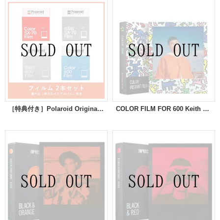
［特典付き］Polaroid Originalsフィルム2本セット
COLOR FILM FOR 600 Keith Haring Edition ※NEW