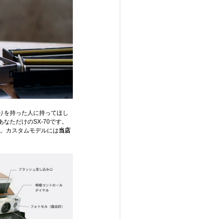
りを持った人に持ってほし
なただけのSX-70です。
す。カスタムモデルには
当店