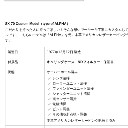
SX-70 Custom Model（type of ALPHA）
こだわりを持った人に持ってほしい！そんな思いで一台一台丁寧にカスタムしてい
ルです。こちらのモデルは「ALPHA」を元に本革アメリカンレザーカービン
す。
製造日
1977年12月12日 製造
付属品
キャリングケース
・
NDフィルター
・保証書
状態
オーバーホール済み
レンズ清掃
ローラーユニット清掃
ファインダーユニット清掃
シャッターユニット清掃
光センサー清掃
蛇腹清掃
ピント調整
その他各所点検・調整
本革アメリカンレザーカービング貼替え済み