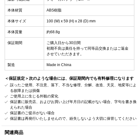
本体材質
ABS樹脂
本体サイズ
100 (W) x 59 (H) x 28 (D) mm
本体質量
約68.8g
保証期間
ご購入日から30日間
初期不良は責任を持って同等品交換またはご返金
させていただきます。
製造
Made in China
＜保証規定＞次のような場合には、保証期間内でも有料修理になります
誤ったご使用、不注意、落下、不当な修理、分解、改造、天災、地変等によ
る故障または損傷
ご使用上に生じる外観の変化
保証書に販売店、およびお買い上げ年月日の記載がない場合、字句を書き換
えられた場合
保証書のご提示がない場合
保証書は再発行いたしませんので、紛失しないよう大切に保管してください
関連商品