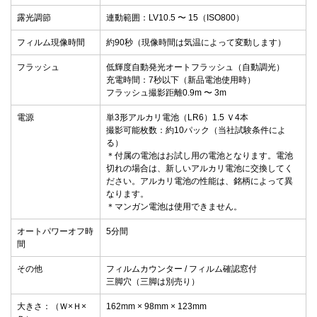
露光調節
連動範囲：LV10.5 〜 15（ISO800）
フィルム現像時間
約90秒（現像時間は気温によって変動します）
フラッシュ
低輝度自動発光オートフラッシュ（自動調光）
充電時間：7秒以下（新品電池使用時）
フラッシュ撮影距離0.9m 〜 3m
電源
単3形アルカリ電池（LR6）1.5 Ｖ4本
撮影可能枚数：約10パック（当社試験条件によ
る）
＊付属の電池はお試し用の電池となります。電池
切れの場合は、新しいアルカリ電池に交換してく
ださい。アルカリ電池の性能は、銘柄によって異
なります。
＊マンガン電池は使用できません。
オートパワーオフ時
5分間
間
その他
フィルムカウンター / フィルム確認窓付
三脚穴（三脚は別売り）
大きさ：（Ｗ×Ｈ×
162mm × 98mm × 123mm