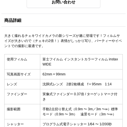
商品詳細
大きく撮れるチェキワイドカメラの新シリーズが遂に登場です！フィルムサ
イズが大きいので（チェキの2倍！）表情がしっかり写り、パーティーやイベ
ントでの撮影に最適です。
使用フィルム
富士フイルム インスタントカラーフィルム instax
WIDE
写真画面サイズ
62mm × 99mm
レンズ
沈胴式レンズ 2群2枚構成 f = 95mm 1:14
ファインダー
実像式ファインダー 0.37倍 / ターゲットマーク付
き
撮影範囲
手動2点切り替え式（0.9m 〜 3m／3m 〜∞）標準
モード（0.9m 〜 3m） 遠景モード（3m 〜∞）
シャッター
プログラム式電子シャッター 1/64 〜 1/200秒