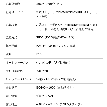
記録画素数
2560×1920ピクセル
記録メディア
内蔵メモリー、microSD/microSDHCメモリーカー
ド（別売）
記録枚数
内蔵メモリー約45枚、microSD/microSDHCメモリ
ーカード 1GBあたり約850枚（音無しの場合）
記録方式
JPEG（DCF準拠Exif Ver. 2.3）
焦点距離
f=28mm（35 mmフィルム換算）
絞り
F2.0
オートフォーカス
シングルAF（AF補助光付）
撮影可能距離
10cm〜∞
シャッタースピード
1/4秒〜1/8000秒（自動切換え）
撮影感度
ISO100〜1600（自動切換え）
露出制御
プログラムAE
露出補正
-2.0EV〜＋2.0EV（1/3EVステップ）