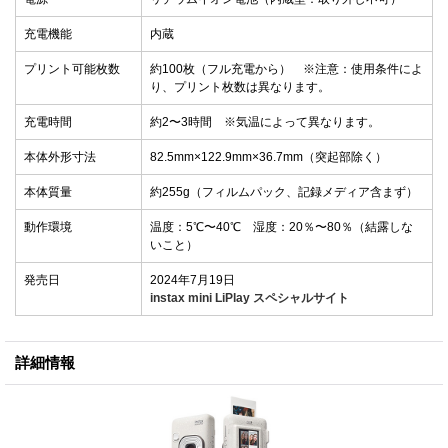
充電機能
内蔵
プリント可能枚数
約100枚（フル充電から） ※注意：使用条件によ
り、プリント枚数は異なります。
充電時間
約2〜3時間 ※気温によって異なります。
本体外形寸法
82.5mm×122.9mm×36.7mm（突起部除く）
本体質量
約255g（フィルムパック、記録メディア含まず）
動作環境
温度：5℃〜40℃ 湿度：20％〜80％（結露しな
いこと）
発売日
2024年7月19日
instax mini LiPlay スペシャルサイト
詳細情報