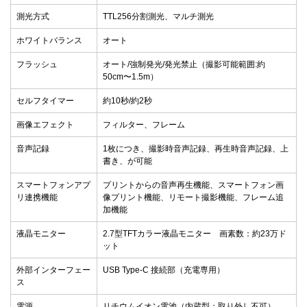
測光方式
TTL256分割測光、マルチ測光
ホワイトバランス
オート
フラッシュ
オート/強制発光/発光禁止（撮影可能範囲:約
50cm〜1.5m）
セルフタイマー
約10秒/約2秒
画像エフェクト
フィルター、フレーム
音声記録
1枚につき、撮影時音声記録、再生時音声記録、上
書き、が可能
スマートフォンアプ
プリントからの音声再生機能、スマートフォン画
リ連携機能
像プリント機能、リモート撮影機能、フレーム追
加機能
液晶モニター
2.7型TFTカラー液晶モニター 画素数：約23万ド
ット
外部インターフェー
USB Type-C 接続部（充電専用）
ス
電源
リチウムイオン電池（内蔵型：取り外し不可）