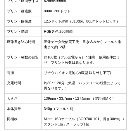
プリント画面サイズ
62mm×99mm
プリント画素数
800×1260ドット
プリント解像度
12.5ドット/mm（318dpi、80μmドットピッチ）
プリント階調
RGB各色 256階調
画像書き込み時間
画像データ受信完了後、書き込みからフィルム排
出まで約12秒
プリント枚数の目安
約100枚（フル充電から） * 注意：使用条件によ
り、プリント枚数は異なります。
電源
リチウムイオン電池 (内蔵型:取り外し不可)
充電時間
約80〜120分（気温、バッテリーの残量によって
異なります。）
大きさ
139mm × 33.7mm × 127.5mm （突起部除く）
本体質量
340g（フィルム別）
同梱物
Micro USBケーブル（BOD700-101、長さ30cm） /
スタンド1個 / ストラップ1個