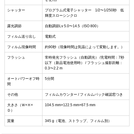
シャッター
プログラム式電子シャッター 1/2〜1/250秒 低
輝度スローシンクロ
露光調節
自動調節Lv 5.0〜14.5（ISO 800）
フィルム送り出し
電動式
フィルム現像時間
約90秒（現像時間は気温によって変動します。）
フラッシュ
常時発光フラッシュ（自動調光） /充電時間：7秒
以下（新品電池使用時） / フラッシュ撮影距離：
0.3〜2.2 m
オートパワーオフ時
5分間
間
その他
フィルムカウンター / フィルムパック確認窓つき
大きさ（Ｗ×Ｈ×
104.5 mm×122.5 mm×67.5 mm
Ｄ）
質量
345 g（電池、ストラップ、フィルム別）