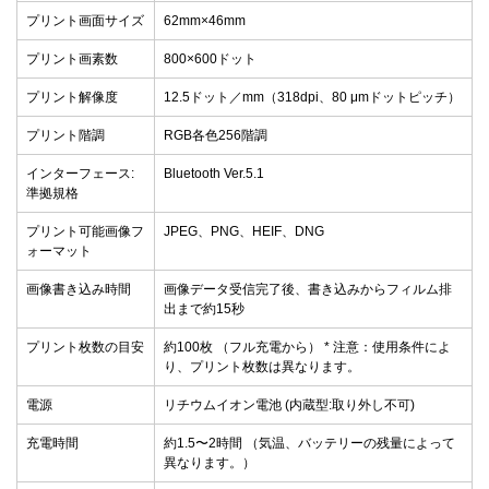
プリント画面サイズ
62mm×46mm
プリント画素数
800×600ドット
プリント解像度
12.5ドット／mm（318dpi、80 μmドットピッチ）
プリント階調
RGB各色256階調
インターフェース:
Bluetooth Ver.5.1
準拠規格
プリント可能画像フ
JPEG、PNG、HEIF、DNG
ォーマット
画像書き込み時間
画像データ受信完了後、書き込みからフィルム排
出まで約15秒
プリント枚数の目安
約100枚 （フル充電から） * 注意：使用条件によ
り、プリント枚数は異なります。
電源
リチウムイオン電池 (内蔵型:取り外し不可)
充電時間
約1.5〜2時間 （気温、バッテリーの残量によって
異なります。）