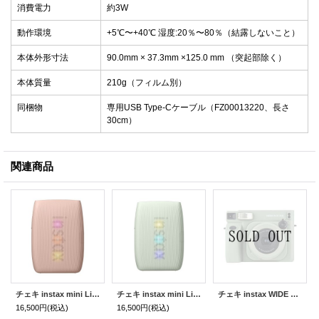
消費電力
約3W
動作環境
+5℃〜+40℃ 湿度:20％〜80％（結露しないこと）
本体外形寸法
90.0mm × 37.3mm ×125.0 mm （突起部除く）
本体質量
210g（フィルム別）
同梱物
専用USB Type-Cケーブル（FZ00013220、長さ
30cm）
関連商品
チェキ instax mini Link3 | ローズピンク
チェキ instax mini Link3 | セージグリーン
チェキ instax WIDE 400
16,500円
(税込)
16,500円
(税込)