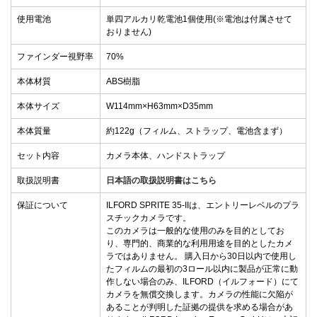
使用電池
単四アルカリ乾電池1個使用(※電池は付属させて
おりません)
ファインダー視野率
70%
本体材質
ABS樹脂
本体サイズ
W114mm×H63mm×D35mm
本体質量
約122g（フィルム、ストラップ、電池含まず）
セット内容
カメラ本体、ハンドストラップ
取扱説明書
日本語の取扱説明書はこちら
保証について
ILFORD SPRITE 35-IIは、エントリーレベルのプラ
スチックカメラです。
このカメラは一般的な使用のみを目的としてお
り、専門的、商業的な利用用途を目的としたカメ
ラではありません。 購入日から30日以内で使用し
たフィルムの最初の3ロール以内に製品が正常に動
作しない場合のみ、ILFORD（イルフォード）にて
カメラを無償交換します。カメラの性能に欠陥が
あることが判明した証拠の提供を求める場合があ