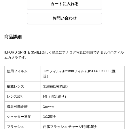
商品詳細
ILFORD SPRITE 35-IIは楽しく簡単にアナログ写真に挑戦できる35mmフィル
ムカメラです。
使用フィルム
135フィルム(35mmフィルム)ISO 400/800（推
奨）
搭載レンズ
31mm(1枚構成)
レンズ絞り
F9（固定絞り）
撮影可能距離
1m〜∞
シャッター速度
1/120秒
フラッシュ
内臓フラッシュ チャージ時間15秒