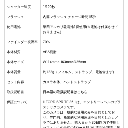
シャッター速度
1/120秒
フラッシュ
内臓フラッシュ チャージ時間15秒
使用電池
単四アルカリ乾電池1個使用(※電池は付属させて
おりません)
ファインダー視野率
70%
本体材質
ABS樹脂
本体サイズ
W114mm×H63mm×D35mm
本体質量
約122g（フィルム、ストラップ、電池含まず）
セット内容
カメラ本体、ハンドストラップ
取扱説明書
日本語の取扱説明書はこちら
保証について
ILFORD SPRITE 35-IIは、エントリーレベルのプラ
スチックカメラです。
このカメラは一般的な使用のみを目的としてお
り、専門的、商業的な利用用途を目的としたカメ
ラではありません。 購入日から30日以内で使用し
たフィルムの最初の3ロール以内に製品が正常に動