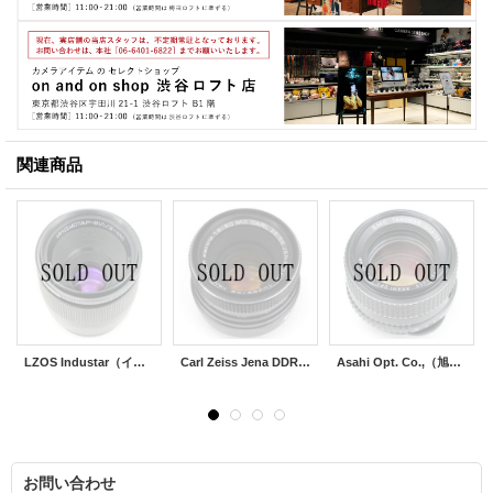
関連商品
LZOS Industar（インダスター） 61 L/Z-MC 50mm/F2.8
Carl Zeiss Jena DDR（カールツアイス イエナ）MC Pancolar electric（パンカラー） 50mm/F1.8
Asahi Opt. Co.,（旭光学工業） SMC Takumar（タクマー）50mm/F1.4
お問い合わせ