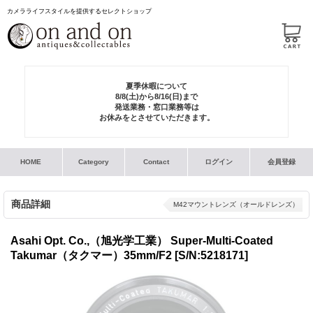
カメラライフスタイルを提供するセレクトショップ
夏季休暇について
8/8(土)から8/16(日)まで
発送業務・窓口業務等は
お休みをとさせていただきます。
HOME
Category
Contact
ログイン
会員登録
商品詳細
M42マウントレンズ（オールドレンズ）
Asahi Opt. Co.,（旭光学工業） Super-Multi-Coated
Takumar（タクマー）35mm/F2
[S/N:5218171]