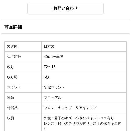
商品詳細
製造国
日本製
焦点距離
40cm〜無限
絞り
F2〜16
絞り羽
6枚
マウント
M42マウント
種類
マニュアル
付属品
フロントキャップ、リアキャップ
状態
外観：若干のキズ・小さなペイントロス有り
レンズ：極小のチリ混入有り、若干の拭きキズ有
り