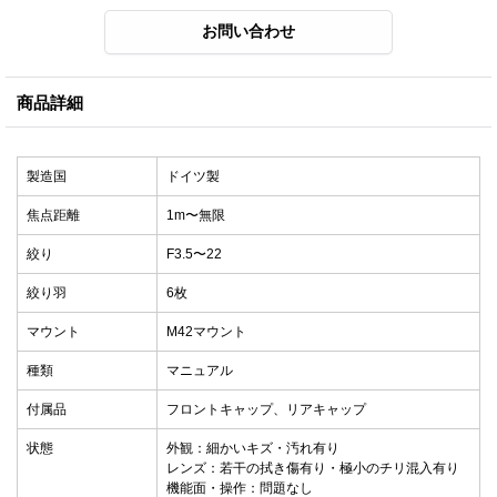
商品詳細
製造国
ドイツ製
焦点距離
1m〜無限
絞り
F3.5〜22
絞り羽
6枚
マウント
M42マウント
種類
マニュアル
付属品
フロントキャップ、リアキャップ
状態
外観：細かいキズ・汚れ有り
レンズ：若干の拭き傷有り・極小のチリ混入有り
機能面・操作：問題なし