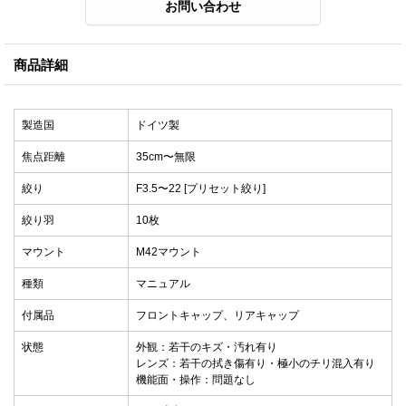
商品詳細
製造国
ドイツ製
焦点距離
35cm〜無限
絞り
F3.5〜22 [プリセット絞り]
絞り羽
10枚
マウント
M42マウント
種類
マニュアル
付属品
フロントキャップ、リアキャップ
状態
外観：若干のキズ・汚れ有り
レンズ：若干の拭き傷有り・極小のチリ混入有り
機能面・操作：問題なし