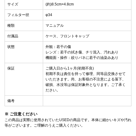
サイズ
(約)8.5cm×4.8cm
フィルター径
φ34
種類
マニュアル
付属品
ケース、フロントキャップ
状態
外観：若干の傷
レンズ：若干の拭き傷、チリ混入、汚れあり
機能面・操作：絞りバネに若干の油染みあり
保証
ご購入日から1ヶ月(初期不良)
初期不良は責任を持って修理、同等品交換させて
いただきます。尚、お客様の不注意による落下、
破損、水没等は保証対象外となります。ご了承く
ださい。
備考
※ ご注意ください
この商品は実際に使用されていたUSEDの商品です。本体に細かいキズや汚れ
等がございます。ご理解のうえご購入ください。