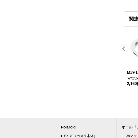
関
M39-
マウ
2,16
Polaroid
オールド
SX-70（カメラ本体）
L39マ