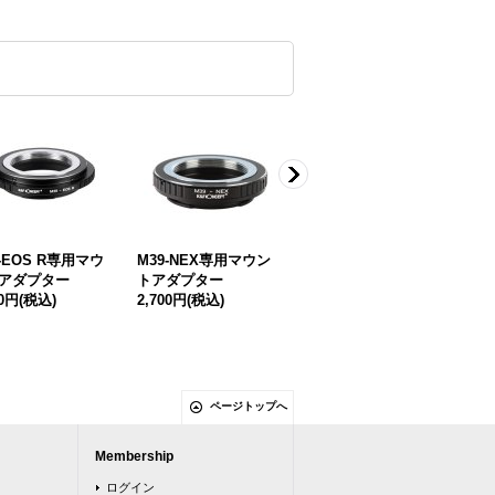
9-EOS R専用マウ
M39-NEX専用マウン
M39-EOS M専用マウ
M3
アダプター
トアダプター
ントアダプター
ト
70円
(税込)
2,700円
(税込)
2,
ページトップへ
Membership
ログイン