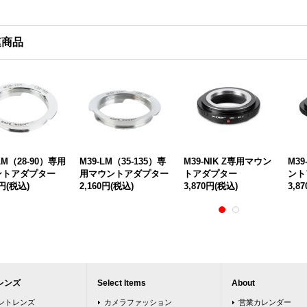
連商品
LM（28-90）専用
M39-LM（35-135）専
M39-NIK Z専用マウン
M3
ントアダプター
用マウントアダプター
トアダプター
ント
0円
(税込)
2,160円
(税込)
3,870円
(税込)
3,8
レンズ
Select Items
About
ウントレンズ
カメラファッション
営業カレンダー