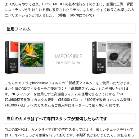
より楽しみやすく改良。FIRST MODELの基本性能をそのままに、底面に三脚、背面
にストラップが付けられる様に改良されたモデル。より使いやすく改良され楽しみ方
にバリエーションが増えました。（
特集｜SX-70について
）
使用フィルム
こちらのカメラはImpossibleフィルムの「
低感度フィルム
」をご使用いただけます。
また付属のNDフィルターをご使用頂くと「
高感度フィルム
」もご使用いただけま
す。NDフィルターを使用せずに高感度フィルムを使用できるようにする「SX-
70⇄600切替改造（カスタム費用：¥15,000＋税）」「600電子改造（カスタム費用：
¥10,000＋税）」へのカスタムもご購入時にオーダーして頂く事が可能です。
当店のカメラはすべて専門スタッフが整備したものです
当店のSX-70は、カメラリペア部門の専門スタッフにより、厳しいチェックを行って
おり、すべてしっかり整備を行っております。初期不良がありましたら、責任をもっ