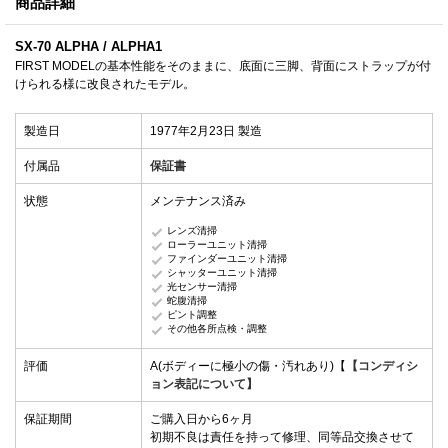
商品詳細
SX-70 ALPHA / ALPHA1
FIRST MODELの基本性能をそのままに、底面に三脚、背面にストラップが付
けられる様に改良されたモデル。
製造日
1977年2月23日 製造
付属品
保証書
状態
メンテナンス済み
レンズ清掃
ローラーユニット清掃
ファインダーユニット清掃
シャッターユニット清掃
光センサー清掃
蛇腹清掃
ピント調整
その他各所点検・調整
評価
A(ボディーに極小の傷・汚れあり)【
【コンディシ
ョン表記について】
保証期間
ご購入日から6ヶ月
初期不良は責任を持って修理、同等品交換させて