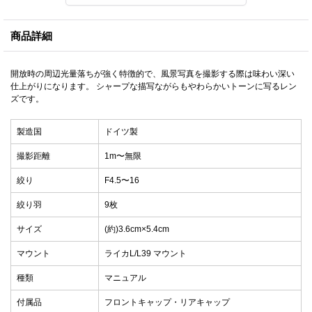
商品詳細
開放時の周辺光量落ちが強く特徴的で、風景写真を撮影する際は味わい深い
仕上がりになります。 シャープな描写ながらもやわらかいトーンに写るレン
ズです。
製造国
ドイツ製
撮影距離
1m〜無限
絞り
F4.5〜16
絞り羽
9枚
サイズ
(約)3.6cm×5.4cm
マウント
ライカL/L39 マウント
種類
マニュアル
付属品
フロントキャップ・リアキャップ