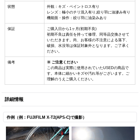
状態
外観：キズ・ペイントロス有り
レンズ：極小のチリ混入有り,絞り羽に油滲み有り
機能面・操作：絞り羽に油染みあり
保証
ご購入日から1ヶ月(初期不良)
初期不良は責任を持って修理、同等品交換させて
いただきます。尚、お客様の不注意による落下、
破損、水没等は保証対象外となります。ご了承く
ださい。
備考
※ ご注意ください
この商品は実際に使用されていたUSEDの商品で
す。本体に細かいキズや汚れ等がございます。ご
理解のうえご購入ください。
詳細情報
作例（例：FUJIFILM X-T2(APS-C)で撮影）