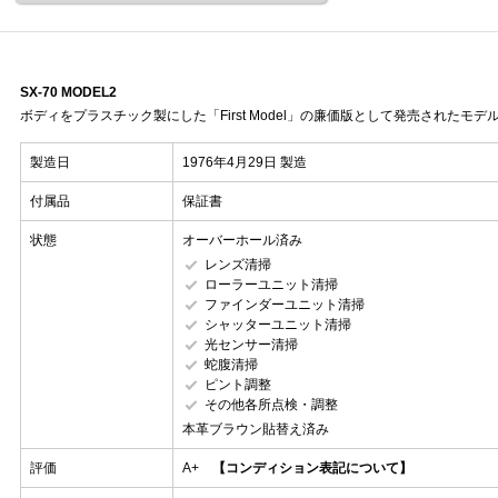
SX-70 MODEL2
ボディをプラスチック製にした「First Model」の廉価版として発売されたモデ
製造日
1976年4月29日 製造
付属品
保証書
状態
オーバーホール済み
レンズ清掃
ローラーユニット清掃
ファインダーユニット清掃
シャッターユニット清掃
光センサー清掃
蛇腹清掃
ピント調整
その他各所点検・調整
本革ブラウン貼替え済み
評価
A+
【コンディション表記について】