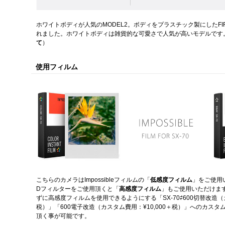
ホワイトボディが人気のMODEL2。ボディをプラスチック製にしたFI
れました。ホワイトボディは雑貨的な可愛さで人気が高いモデルです
て
）
使用フィルム
こちらのカメラはImpossibleフィルムの「
低感度フィルム
」をご使用
Dフィルターをご使用頂くと「
高感度フィルム
」もご使用いただけま
ずに高感度フィルムを使用できるようにする「SX-70⇄600切替改造（カ
税）」「600電子改造（カスタム費用：¥10,000＋税）」へのカス
頂く事が可能です。