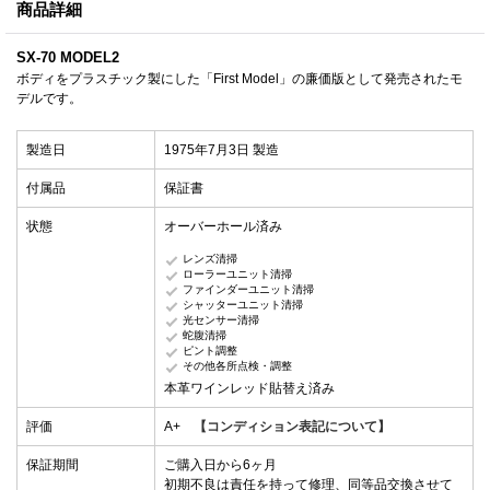
商品詳細
SX-70 MODEL2
ボディをプラスチック製にした「First Model」の廉価版として発売されたモ
デルです。
製造日
1975年7月3日 製造
付属品
保証書
状態
オーバーホール済み
レンズ清掃
ローラーユニット清掃
ファインダーユニット清掃
シャッターユニット清掃
光センサー清掃
蛇腹清掃
ピント調整
その他各所点検・調整
本革ワインレッド貼替え済み
評価
A+
【コンディション表記について】
保証期間
ご購入日から6ヶ月
初期不良は責任を持って修理、同等品交換させて