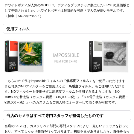
ホワイトボディが人気のMODEL2。ボディをプラスチック製にしたFIRSTの廉価版と
して発売されました。ホワイトボディは雑貨的な可愛さで人気が高いモデルです。
（
特集｜SX-70について
）
使用フィルム
こちらのカメラはImpossibleフィルムの「
低感度フィルム
」をご使用いただけます。
また付属のNDフィルターをご使用頂くと「
高感度フィルム
」もご使用いただけま
す。NDフィルターを使用せずに高感度フィルムを使用できるようにする「SX-
70⇄600切替改造（カスタム費用：¥15,000＋税）」「600電子改造（カスタム費用：
¥10,000＋税）」へのカスタムもご購入時にオーダーして頂く事が可能です。
当店のカメラはすべて専門スタッフが整備したものです
当店のSX-70は、カメラリペア部門の専門スタッフにより、厳しいチェックを行って
おり、すべてしっかり整備を行っております。初期不良がありましたら、責任をもっ