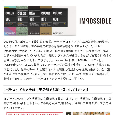
2008年2月、ポラロイド愛好家を落胆させたポラロイドフィルムの製造中止の発表。
しかし、2010年2月、世界各地での熱心な存続活動を受け立ち上がった「The
Impossible Project」がフィルムの開発・再生産を開始しました。発売当初は、品質
に多くの問題を抱えていましたが、新しいフィルムが登場するたびに改善され続けて
おり、品質はかなり高まってきました。 Impossible社製「INSTANT FILM」は、
Polaroid社のフィルムを製造していたオランダの工場で生産しているため「規格」は
同じですが、従来のPolaroid社製フィルムと現像の仕組みから撮影結果まで、全く別
のものとても繊細なフィルムです。撮影時などは、
こちら
の注意事項をご確認の上、
特性を生かし、これからもポラロイドカメラを楽しんで下さい。
ポラロイドカメラは、実店舗でも取り扱いしております
オンラインショップと実店舗の在庫状況は異なりますので、実店舗の在庫状況は、店
舗までお問い合わせ下さい。ご不明な点やご質問等も、お気軽に店舗スタッフまでお
声がけください。