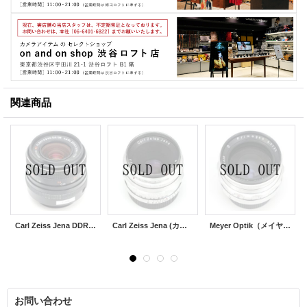
関連商品
Carl Zeiss Jena DDR（カールツアイス イエナ）MC electric Flektogon（フレクトゴン）35mm/F2.4
Carl Zeiss Jena (カールツアイス イエナ) Tessar T（テッサー）50mm/F2.8
Meyer Optik（メイヤーオプティック）Primagon（プリマゴン）35mm/F4.5
お問い合わせ