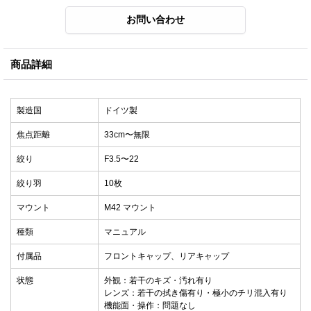
商品詳細
製造国
ドイツ製
焦点距離
33cm〜無限
絞り
F3.5〜22
絞り羽
10枚
マウント
M42 マウント
種類
マニュアル
付属品
フロントキャップ、リアキャップ
状態
外観：若干のキズ・汚れ有り
レンズ：若干の拭き傷有り・極小のチリ混入有り
機能面・操作：問題なし