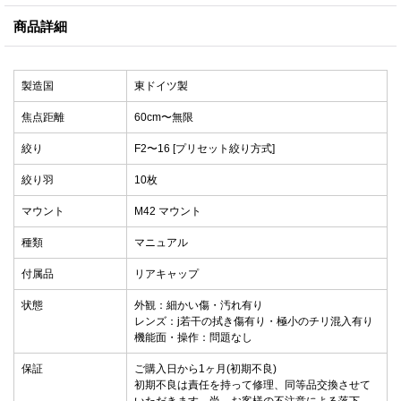
商品詳細
製造国
東ドイツ製
焦点距離
60cm〜無限
絞り
F2〜16 [プリセット絞り方式]
絞り羽
10枚
マウント
M42 マウント
種類
マニュアル
付属品
リアキャップ
状態
外観：細かい傷・汚れ有り
レンズ：j若干の拭き傷有り・極小のチリ混入有り
機能面・操作：問題なし
保証
ご購入日から1ヶ月(初期不良)
初期不良は責任を持って修理、同等品交換させて