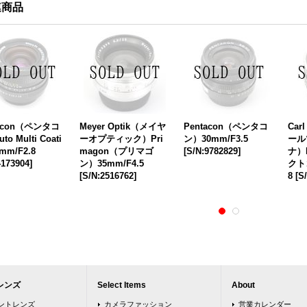
連商品
tacon（ペンタコ
Meyer Optik（メイヤ
Pentacon（ペンタコ
Car
o Multi Coati
ーオプティック）Pri
ン）30mm/F3.5
ール
9mm/F2.8
magon（プリマゴ
[
S/N:9782829
]
ナ）F
4173904
]
ン）35mm/F4.5
クト
[
S/N:2516762
]
8
[
S
レンズ
Select Items
About
ウントレンズ
カメラファッション
営業カレンダー