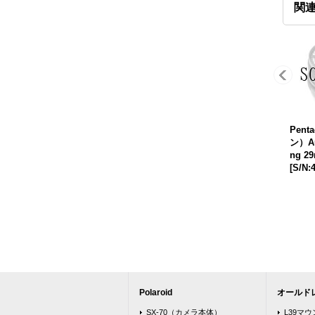
関
Pen
ン）Aut
ng 2
[
S/N:
Polaroid
オールド
SX-70（カメラ本体）
L39マ