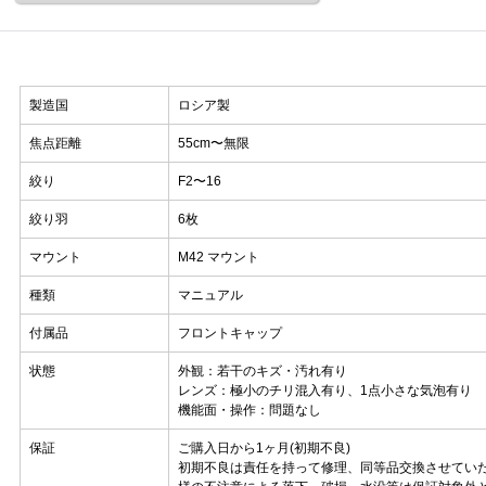
製造国
ロシア製
焦点距離
55cm〜無限
絞り
F2〜16
絞り羽
6枚
マウント
M42 マウント
種類
マニュアル
付属品
フロントキャップ
状態
外観：若干のキズ・汚れ有り
レンズ：極小のチリ混入有り、1点小さな気泡有り
機能面・操作：問題なし
保証
ご購入日から1ヶ月(初期不良)
初期不良は責任を持って修理、同等品交換させてい