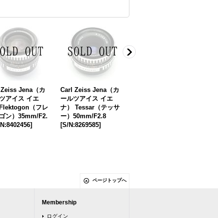
l Zeiss Jena（カ
Carl Zeiss Jena（カ
Meyer Optik（メイヤ
Ya
ツアイス イエ
ールツアイス イエ
ーオプティック）Pri
to
lektogon（フレ
ナ） Tessar（テッサ
moplan V（プリモプ
シノ
ゴン）35mm/F2.
ー）50mm/F2.8
ラン）58mm/F1.9
[
S/
/N:8402456
]
[
S/N:8269585
]
[
S/N:1393780
]
ページトップへ
Membership
ログイン