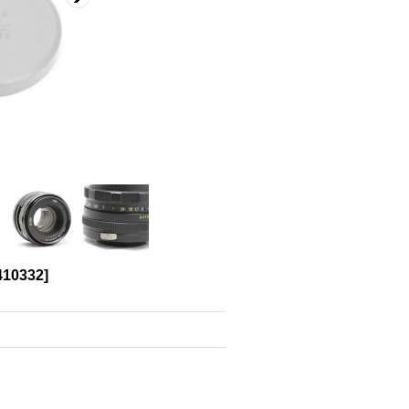
410332
]