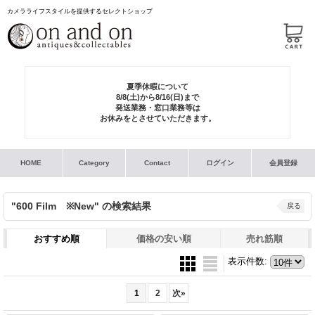
カメラライフスタイルを提供するセレクトショップ
夏季休暇について
8/8(土)から8/16(日)まで
発送業務・窓口業務等は
お休みをとさせていただきます。
HOME
Category
Contact
ログイン
会員登録
"600 Film ※New"
の
検索結果
戻る
おすすめ順
価格の安い順
売れ筋順
表示件数
:
1
2
次
»