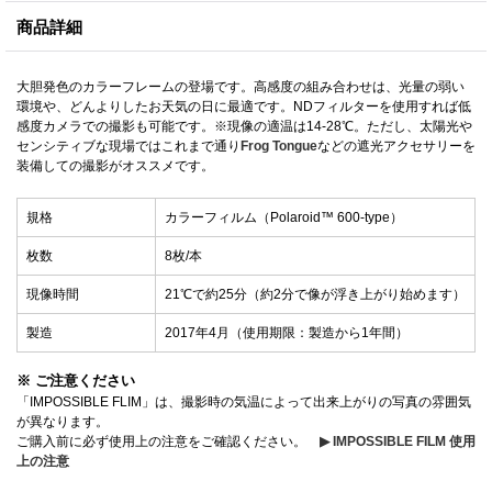
商品詳細
大胆発色のカラーフレームの登場です。高感度の組み合わせは、光量の弱い
環境や、どんよりしたお天気の日に最適です。NDフィルターを使用すれば低
感度カメラでの撮影も可能です。※現像の適温は14-28℃。ただし、太陽光や
センシティブな現場ではこれまで通り
Frog Tongue
などの遮光アクセサリーを
装備しての撮影がオススメです。
規格
カラーフィルム（Polaroid™ 600-type）
枚数
8枚/本
現像時間
21℃で約25分（約2分で像が浮き上がり始めます）
製造
2017年4月（使用期限：製造から1年間）
※ ご注意ください
「IMPOSSIBLE FLIM」は、撮影時の気温によって出来上がりの写真の雰囲気
が異なります。
ご購入前に必ず使用上の注意をご確認ください。
▶ IMPOSSIBLE FILM 使用
上の注意