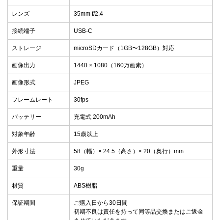
レンズ
35mm f/2.4
接続端子
USB-C
ストレージ
microSDカード（1GB〜128GB）対応
画像出力
1440 × 1080（160万画素）
画像形式
JPEG
フレームレート
30fps
バッテリー
充電式 200mAh
対象年齢
15歳以上
外形寸法
58（幅）× 24.5（高さ）× 20（奥行）mm
重量
30g
材質
ABS樹脂
保証期間
ご購入日から30日間
初期不良は責任を持って同等品交換またはご返金