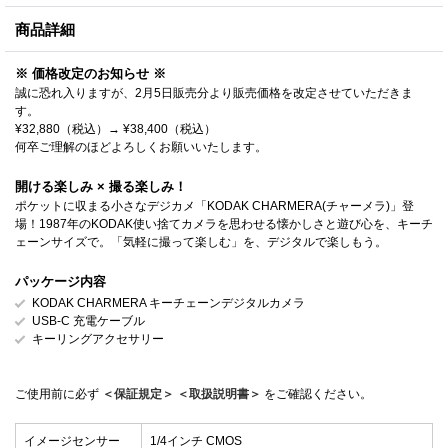
商品詳細
※ 価格改定のお知らせ ※
誠に恐れ入りますが、2月5日販売分より販売価格を改定させていただきま
す。
¥32,880（税込）→ ¥38,400（税込）
何卒ご理解のほどよろしくお願いいたします。
開ける楽しみ × 撮る楽しみ！
ポケットに収まる小さなデジカメ「KODAK CHARMERA(チャーメラ)」登
場！1987年のKODAK使い捨てカメラを思わせる懐かしさと遊び心を、キーチ
ェーンサイズで。「気軽に撮って楽しむ」を、デジタルで楽しもう。
パッケージ内容
KODAK CHARMERA キーチェーンデジタルカメラ
USB-C 充電ケーブル
キーリングアクセサリー
ご使用前に必ず
＜保証規定＞
＜取扱説明書＞
をご確認ください。
イメージセンサー
1/4インチ CMOS