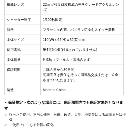
搭載レンズ
22mm/F9.5 (2枚構成の光学グレードアクリルレン
ズ)
シャッター速度
1/100秒固定
特徴
フラッシュ内蔵、パノラマ切換えスイッチ搭載
本体サイズ
110(W) x 62(H) x 32(D) mm
使用電池
単4電池1個(付属されておりません)
本体質量
約93g（フィルム・電池含まず）
保証期間
ご購入日から30日間
初期不良は責任を持って同等品交換またはご返金
させていただきます。
製造
Made in China
＜保証規定＞次のような場合には、保証期間内でも保証対象外となりま
す
誤ったご使用、不当な修理、分解、改造、天災、地変等による故障または損
傷
ご使用上に生じる外観の変化