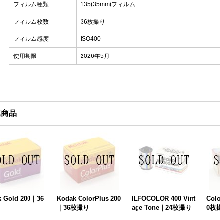
フィルム種類
135(35mm)フィルム
フィルム枚数
36枚撮り
フィルム感度
ISO400
使用期限
2026年5月
連商品
k Gold 200｜36
Kodak ColorPlus 200
ILFOCOLOR 400 Vint
Colo
り
｜36枚撮り
age Tone｜24枚撮り
0枚