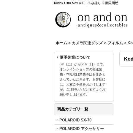
Kodak Ultra Max 400｜36枚撮り ※期限間近
ホーム
>
カメラ関連グッズ
>
フィルム
>
Ko
夏季休業について
Kod
8/8（土）から8/16（日）まで、
オンラインショップの発送業
務・本社窓口業務等はお休みと
させていただきます。お客様に
は、大変ご不便をおかけします
が、ご理解いただけますようお
願い申し上げます。
商品カテゴリ一覧
POLAROID SX-70
POLAROID アクセサリー