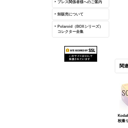
プレス関係者様へのご案内
卸販売について
Polaroid（BOXシリーズ）
コレクター全集
関
Koda
枚撮