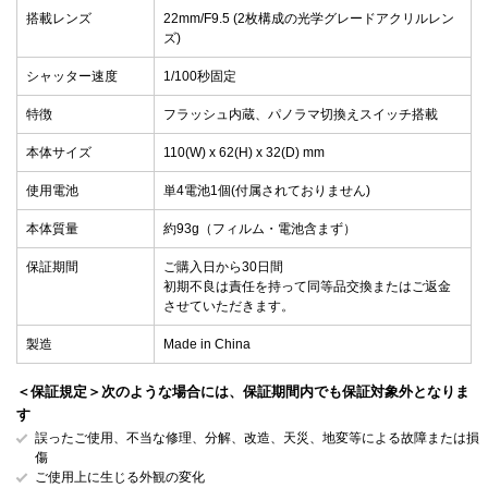
搭載レンズ
22mm/F9.5 (2枚構成の光学グレードアクリルレン
ズ)
シャッター速度
1/100秒固定
特徴
フラッシュ内蔵、パノラマ切換えスイッチ搭載
本体サイズ
110(W) x 62(H) x 32(D) mm
使用電池
単4電池1個(付属されておりません)
本体質量
約93g（フィルム・電池含まず）
保証期間
ご購入日から30日間
初期不良は責任を持って同等品交換またはご返金
させていただきます。
製造
Made in China
＜保証規定＞次のような場合には、保証期間内でも保証対象外となりま
す
誤ったご使用、不当な修理、分解、改造、天災、地変等による故障または損
傷
ご使用上に生じる外観の変化