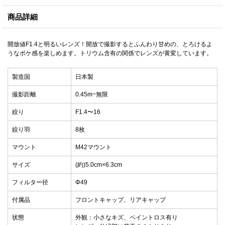
商品詳細
開放値F1.4と明るいレンズ！開放で撮影するとふんわり甘めの、とろけるよ
うなボケ感を楽しめます。トリウム含有の関係でレンズが黄変しています。
製造国
日本製
撮影距離
0.45m~無限
絞り
F1.4〜16
絞り羽
8枚
マウント
M42マウント
サイズ
(約)5.0cm×6.3cm
フィルター径
Φ49
付属品
フロントキャップ、リアキャップ
状態
外観：小さなキズ、ペイントロス有り