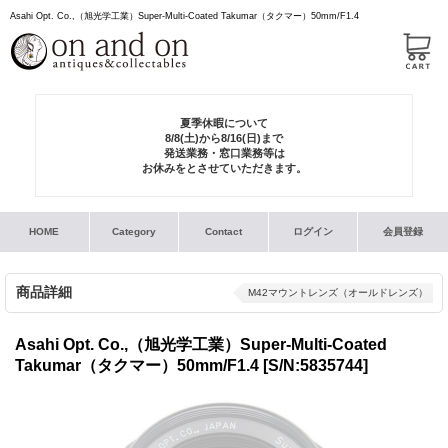
Asahi Opt. Co.,（旭光学工業）Super-Multi-Coated Takumar（タクマー）50mm/F1.4
夏季休暇について
8/8(土)から8/16(日)まで
発送業務・窓口業務等は
お休みをとさせていただきます。
HOME
Category
Contact
ログイン
会員登録
商品詳細
M42マウントレンズ（オールドレンズ）
Asahi Opt. Co.,（旭光学工業）Super-Multi-Coated
Takumar（タクマー）50mm/F1.4
[S/N:5835744]