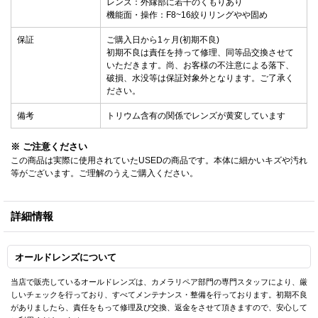
レンズ：外縁部に若干のくもりあり
機能面・操作：F8~16絞りリングやや固め
保証
ご購入日から1ヶ月(初期不良)
初期不良は責任を持って修理、同等品交換させて
いただきます。尚、お客様の不注意による落下、
破損、水没等は保証対象外となります。ご了承く
ださい。
備考
トリウム含有の関係でレンズが黄変しています
※ ご注意ください
この商品は実際に使用されていたUSEDの商品です。本体に細かいキズや汚れ
等がございます。ご理解のうえご購入ください。
詳細情報
オールドレンズについて
当店で販売しているオールドレンズは、カメラリペア部門の専門スタッフにより、厳
しいチェックを行っており、すべてメンテナンス・整備を行っております。初期不良
がありましたら、責任をもって修理及び交換、返金をさせて頂きますので、安心して