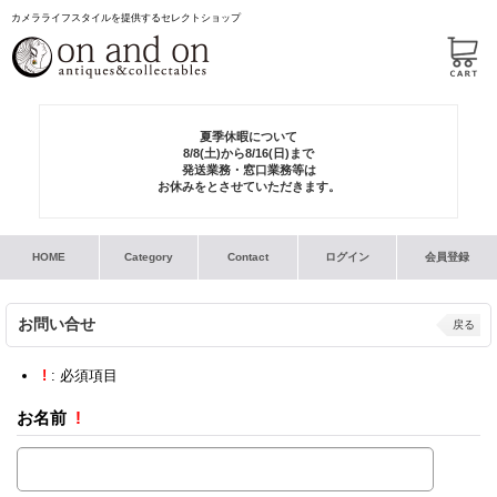
カメラライフスタイルを提供するセレクトショップ
夏季休暇について
8/8(土)から8/16(日)まで
発送業務・窓口業務等は
お休みをとさせていただきます。
HOME
Category
Contact
ログイン
会員登録
お問い合せ
戻る
!
: 必須項目
お名前
!