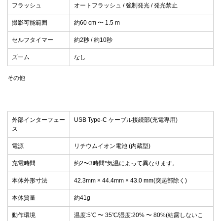
フラッシュ
オートフラッシュ / 強制発光 / 発光禁止
撮影可能範囲
約60 cm 〜 1.5 m
セルフタイマー
約2秒 / 約10秒
ズーム
なし
その他
外部インターフェー
USB Type-C ケーブル接続部(充電専用)
ス
電源
リチウムイオン電池 (内蔵型)
充電時間
約2〜3時間*気温によって異なります。
本体外形寸法
42.3mm × 44.4mm × 43.0 mm(突起部除く)
本体質量
約41g
動作環境
温度:5℃ 〜 35℃/湿度:20% 〜 80%(結露しないこ