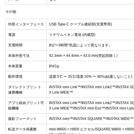
その他
外部インターフェース
USB Type-C ケーブル接続部(充電専用)
電源
リチウムイオン電池 (内蔵型)
充電時間
約2〜3時間*気温によって異なります。
本体外形寸法
42.3mm × 44.4mm × 43.0 mm(突起部除く)
本体質量
約41g
動作環境
温度:5℃ 〜 35℃/湿度:20% 〜 80%(結露しないこと
ダイレクトプリン ト
INSTAX mini Link™/INSTAX mini Link2™/INSTAX 
連携機種
X Link WIDE™
アプリ経由プリント可
INSTAX mini Link™/INSTAX mini Link2™/INSTAX 
能機種
X Link WIDE™/INSTAX mini Evo™/INSTAX mini Lip
撮影フォーマット
INSTAX mini™/INSTAX SQUARE™/INSTAX WIDE
転送データ画素数
mini:W600 × H800 ピクセル/SQUARE:W800 × H8