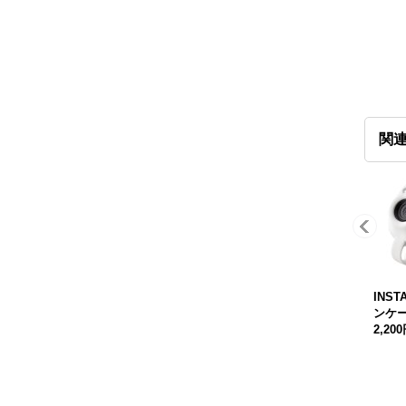
関
INST
ンケ
2,20