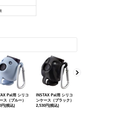
枚
TAX Pal用 シリコ
INSTAX Pal用 シリコ
マルチフォーマットカ
マ
ース（ブルー）
ンケース（ブラック）
メラ INSTAX Pal｜ PI
メラ
00円
(税込)
2,530円
(税込)
NK（パウダーピン
L
ク）
ー
12,100円
(税込)
12