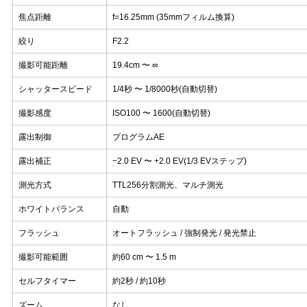
焦点距離
f=16.25mm (35mmフィルム換算)
絞り
F2.2
撮影可能距離
19.4cm 〜 ∞
シャッタースピード
1/4秒 〜 1/8000秒(自動切替)
撮影感度
ISO100 〜 1600(自動切替)
露出制御
プログラムAE
露出補正
−2.0 EV 〜 +2.0 EV(1/3 EVステップ)
測光方式
TTL256分割測光、マルチ測光
ホワイトバランス
自動
フラッシュ
オートフラッシュ / 強制発光 / 発光禁止
撮影可能範囲
約60 cm 〜 1.5 m
セルフタイマー
約2秒 / 約10秒
ズーム
なし