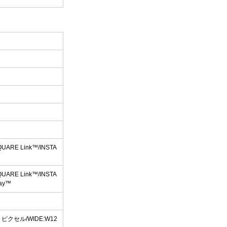
)
SQUARE Link™/INSTA
SQUARE Link™/INSTA
lay™
™
00 ピクセル/WIDE:W12