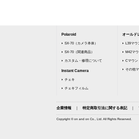
Polaroid
オールド
SX-70（カメラ本体）
L39マ
SX-70（関連商品）
M42マ
カスタム・修理について
Cマウン
その他マ
Instant Camera
チェキ
チェキフィルム
企業情報
｜
特定商取引法に関する表記
｜
Copyright © on and on Co., Ltd. All Rights Reserved.