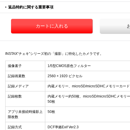
返品特約に関する重要事項
INSTAX“チェキ”シリーズ初の「撮影」に特化したカメラです。
撮像素子
1/5型CMOS原色フィルター
記録画素数
2560 × 1920 ピクセル
記録メディア
内蔵メモリー、microSD/microSDHCメモリーカード
記録枚数
内蔵メモリー約50枚、microSD/microSDHCメモリ
50枚
アプリ未接続時撮影上
50枚
限枚数
記録方式
DCF準拠Exif Ver2.3