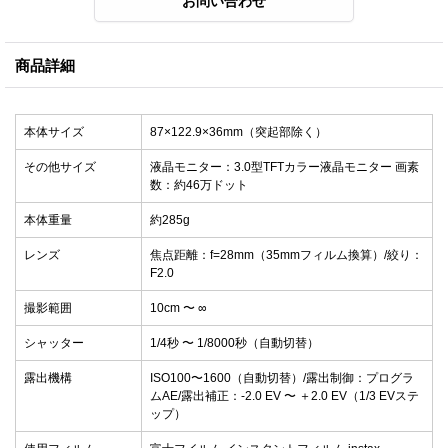
商品詳細
本体サイズ
87×122.9×36mm（突起部除く）
その他サイズ
液晶モニター：3.0型TFTカラー液晶モニター 画素
数：約46万ドット
本体重量
約285g
レンズ
焦点距離：f=28mm（35mmフィルム換算）/絞り：
F2.0
撮影範囲
10cm 〜 ∞
シャッター
1/4秒 〜 1/8000秒（自動切替）
露出機構
ISO100〜1600（自動切替）/露出制御：プログラ
ムAE/露出補正：-2.0 EV 〜 ＋2.0 EV（1/3 EVステ
ップ）