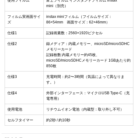
使用フィルム
富士フイルム インスタントフィルム instax
mini（別売）
フィルム実画面サイ
instax miniフィルム（フイルムサイズ：
ズ
86×54mm 画面サイズ：62×46mm）
仕様1
記録画素数：2560×1920ピクセル
仕様2
録メディア：内蔵メモリー、microSD/microSDHC
メモリーカード
記録枚数:内蔵メモリー約45枚、
microSD/microSDHCメモリーカード 1GBあたり約
850枚
仕様3
充電時間：約2〜3時間（気温によって異なりま
す。）
仕様4
外部インターフェース：マイクロUSB Type-C（充
電専用）
使用電池
リチウムイオン電池（内蔵型：取り外し不可）
セルフタイマー
約2秒 / 約10秒